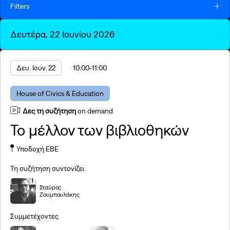
Filters
Δευτέρα, 22 Ιουνίου 2026
Ημ/νια
Κυρ. Ιουν. 21
Δευ. Ιουν. 22
Τρί. Ιουν. 23
Τετ. Ιουν. 24
Δευ. Ιουν. 22
10:00
-11:00
Πέμ. Ιουν. 25
Παρ. Ιουν. 26
Σάβ. Ιουν. 27
Κυρ. Ιουν. 28
House of Civics & Education
Είδος
Δες τη συζήτηση
on demand
Engage
Discuss
Celebrate
Το μέλλον των βιβλιοθηκών
Πυλώνας SNF Nostos Conference
Υποδοχή ΕΒΕ
House of Arts & Culture
House of Health & Sports
Τη συζήτηση συντονίζει
House of the Future
House of Civics & Education
Σταύρος
Ζουμπουλάκης
The Core of the Conference
Συμμετέχοντες
Βιντεοσκόπηση συζητήσεων