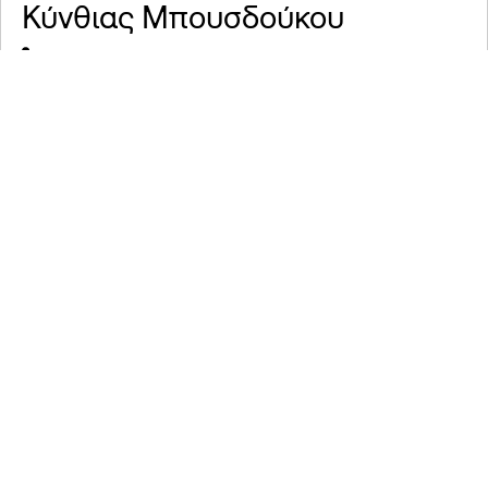
Κύνθιας Μπουσδούκου
Υποδοχή ΕΒΕ
Συμμετέχοντες
Άννα Κύνθια
Marina Walker
Μπουσδούκου
Guevara
Δευ. Ιουν. 22
15:00
-15:30
House of Civics & Education
Δες τη συζήτηση
on demand
Η βιβλιοθήκη ως θεμελιώδης
δημοκρατικός θεσμός:
Aντιμετωπίζοντας την
παραπληροφόρηση,