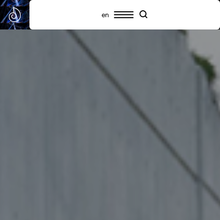
en
Πρόγραμμα
Συμμετέχοντες
Πληροφορίες
Search
Search
Highlights
Σχετικά με το SNF Nostos
SNF Nostos Conference
Από τους Διαλόγους του ΙΣΝ
SNF Nostos Run
Release Athens x SNF Nostos
Παράλληλες Δράσεις
Sister Philanthropies @SNF Nostos 2026
Τι είναι YAC;
Συχνές ερωτήσεις
Προηγούμενα SNF Nostos