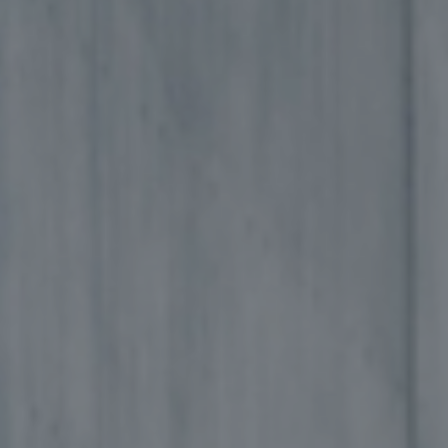
©2026, Stavros S. Niarchos Foundation for Charity