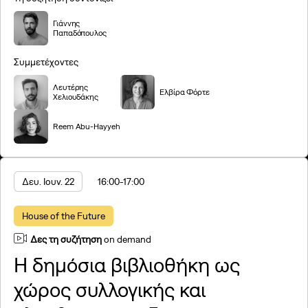
Βιντεοσκόπηση συζητήσεων
Γιάννης
Παπαδόπουλος
Παρακολούθησε τα βίντεο
Συμμετέχοντες
Λευτέρης
Ελβίρα Φόρτε
Χελιουδάκης
Reem Abu-Hayyeh
Δευ. Ιουν. 22
16:00
-17:00
House of the Future
Δες τη συζήτηση
on demand
Η δημόσια βιβλιοθήκη ως
χώρος συλλογικής και