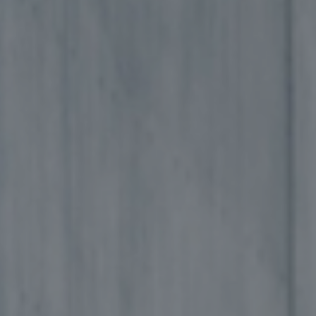
©2026, Stavros S. Niarchos Foundation for Charity