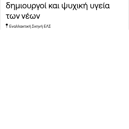
δημιουργοί και ψυχική υγεία
των νέων
Εναλλακτική Σκηνή ΕΛΣ
Τη συζήτηση συντονίζει
Laura Erickson-
Schroth
Συμμετέχοντες
Noopur Agarwal
Elyse Cohen
Eric Nam
Τρίτη, 23 Ιουνίου 2026