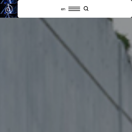
en
Πρόγραμμα
Συμμετέχοντες
Πληροφορίες
Search
Search
Highlights
Σχετικά με το SNF Nostos
SNF Nostos Conference
Από τους Διαλόγους του ΙΣΝ
SNF Nostos Run
Release Athens x SNF Nostos
Παράλληλες Δράσεις
Sister Philanthropies @SNF Nostos 2026
Τι είναι YAC;
Συχνές ερωτήσεις
Προηγούμενα SNF Nostos