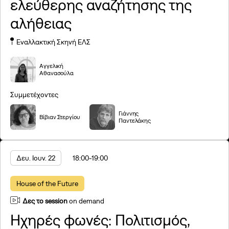
ελεύθερης αναζήτησης της
αλήθειας
Εναλλακτική Σκηνή ΕΛΣ
Αγγελική
Αθανασούλα
Συμμετέχοντες
Γιάννης
Βίβιαν Στεργίου
Παντελάκης
Δευ. Ιουν. 22
18:00
-19:00
House of the Future
Δες το session
on demand
Ηχηρές φωνές: Πολιτισμός,