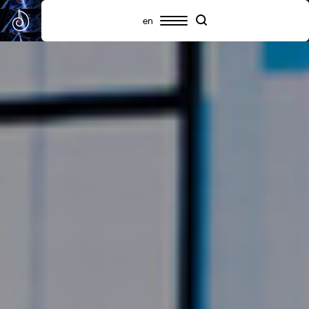
en
Πρόγραμμα
Συμμετέχοντες
Πληροφορίες
Search
Search
Highlights
Σχετικά με το SNF Nostos
SNF Nostos Conference
Από τους Διαλόγους του ΙΣΝ
SNF Nostos Run
Release Athens x SNF Nostos
Παράλληλες Δράσεις
Sister Philanthropies @SNF Nostos 2026
Τι είναι YAC;
Συχνές ερωτήσεις
Προηγούμενα SNF Nostos