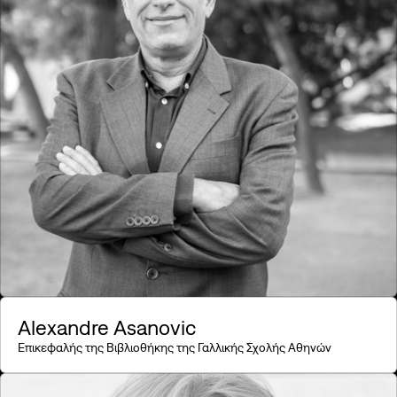
Είδος
Engage
Discuss
Celebrate
Πυλώνας SNF Nostos Conference
House of Arts & Culture
House of Health & Sports
House of the Future
House of Civics & Education
The Core of the Conference
Alexandre Asanovic
Επικεφαλής της Βιβλιοθήκης της Γαλλικής Σχολής Αθηνών