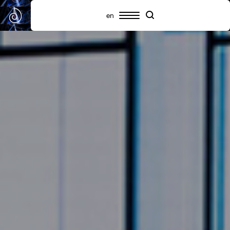
en
Πρόγραμμα
Συμμετέχοντες
Πληροφορίες
Search
Search
Highlights
Σχετικά με το SNF Nostos
SNF Nostos Conference
Από τους Διαλόγους του ΙΣΝ
SNF Nostos Run
Release Athens x SNF Nostos
Παράλληλες Δράσεις
Sister Philanthropies @SNF Nostos 2026
Τι είναι YAC;
Συχνές ερωτήσεις
Προηγούμενα SNF Nostos