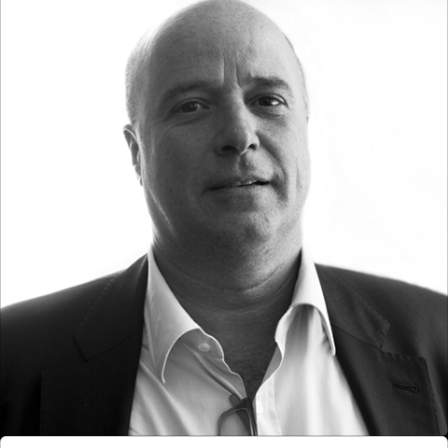
Ημ/νια
Κυρ. Ιουν. 21
Δευ. Ιουν. 22
Τρί. Ιουν. 23
Τετ. Ιουν. 24
Πέμ. Ιουν. 25
Παρ. Ιουν. 26
Σάβ. Ιουν. 27
Κυρ. Ιουν. 28
Είδος
Engage
Discuss
Celebrate
Πυλώνας SNF Nostos Conference
House of Arts & Culture
House of Health & Sports
House of the Future
House of Civics & Education
The Core of the Conference