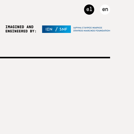
el
en