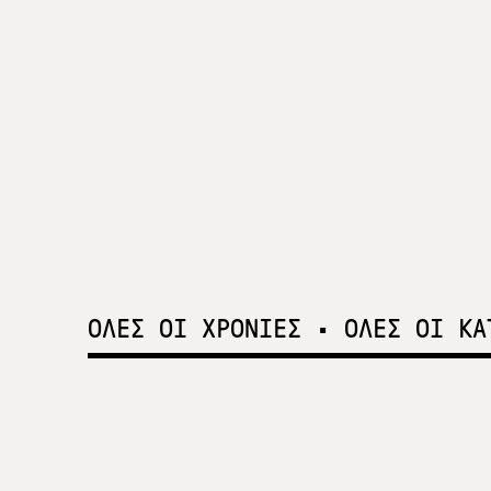
ΟΛΕΣ ΟΙ ΧΡΟΝΙΕΣ
•
ΟΛΕΣ ΟΙ ΚΑ
SNF Nostos
2023
Ψυχική υγεία για όλους στο επίκεντρο του