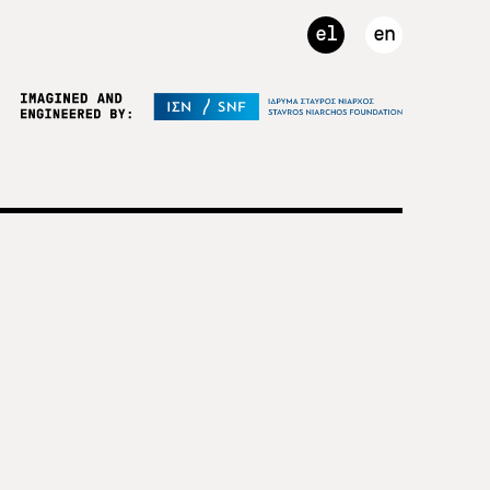
el
en