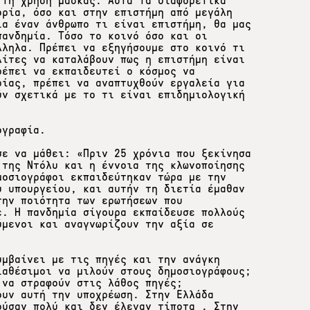
 τη χρήση μάσκας. Αυτά τα διαφορετικά
ορία, όσο και στην επιστήμη από μεγάλη
ία έναν άνθρωπο τι είναι επιστήμη, θα μας
πανδημία. Τόσο το κοινό όσο και οι
λληλα. Πρέπει να εξηγήσουμε στο κοινό τι
λίτες να καταλάβουν πως η επιστήμη είναι
ρέπει να εκπαιδευτεί ο κόσμος να
ρίας, πρέπει να αναπτυχθούν εργαλεία για
ύν σχετικά με το τι είναι επιδημιολογική
ογραφία.
σε να μάθει: «Πριν 25 χρόνια που ξεκίνησα
 της Ντόλυ και η έννοια της κλωνοποίησης
μοσιογράφοι εκπαιδεύτηκαν τώρα με την
υ υπουργείου, και αυτήν τη διετία έμαθαν
την ποιότητα των ερωτήσεων που
ε. Η πανδημία σίγουρα εκπαίδευσε πολλούς
ύμενοι και αναγνωρίζουν την αξία σε
υμβαίνει με τις πηγές και την ανάγκη
ιαθέσιμοι να μιλούν στους δημοσιογράφους;
 να στραφούν στις λάθος πηγές;
ουν αυτή την υποχρέωση. Στην Ελλάδα
ούσαν πολύ και δεν έλεγαν τίποτα . Στην