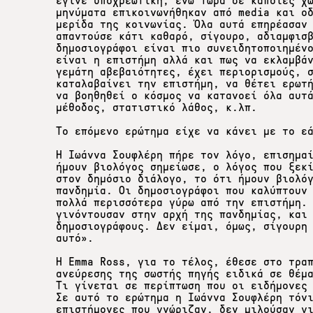
έγινε υποχρεωτική, ενώ τώρα σε κάποιες χ
μηνύματα επικοινωνήθηκαν από media και ο
μερίδα της κοινωνίας. Όλα αυτά επηρέασαν
απαντούσε κάτι καθαρό, σίγουρο, αδιαμφισ
δημοσιογράφοι είναι πιο συνειδητοποιημέν
είναι η επιστήμη αλλά και πως να εκλαμβά
γεμάτη αβεβαιότητες, έχει περιορισμούς, 
καταλαβαίνει την επιστήμη, να θέτει ερωτ
να βοηθηθεί ο κόσμος να κατανοεί όλα αυτ
μέθοδος, στατιστικό λάθος, κ.λπ.
Το επόμενο ερώτημα είχε να κάνει με το ε
Η Ιωάννα Σουφλέρη πήρε τον λόγο, επισημα
ήμουν βιολόγος σημείωσε, ο λόγος που ξεκ
στον δημόσιο διάλογο, το ότι ήμουν βιολό
πανδημία. Οι δημοσιογράφοι που καλύπτουν
πολλά περισσότερα γύρω από την επιστήμη.
γινόντουσαν στην αρχή της πανδημίας, και
δημοσιογράφους. Δεν είμαι, όμως, σίγουρη
αυτό».
Η Emma Ross, για το τέλος, έθεσε στο τρα
ανεύρεσης της σωστής πηγής ειδικά σε θέμ
Τι γίνεται σε περίπτωση που οι ειδήμονες
Σε αυτό το ερώτημα η Ιωάννα Σουφλέρη τόν
επιστήμονες που γνώριζαν, δεν μιλούσαν γ