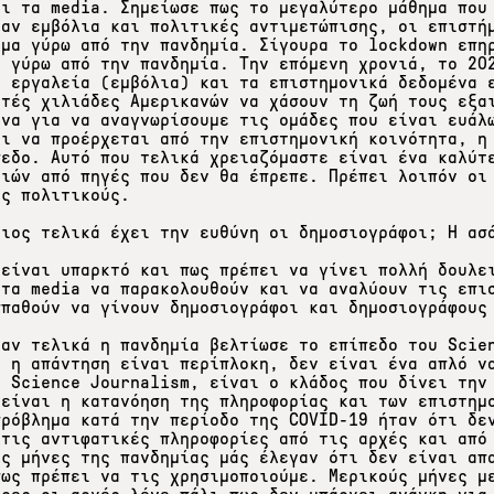
αι τα media. Σημείωσε πως το μεγαλύτερο μάθημα που
χαν εμβόλια και πολιτικές αντιμετώπισης, οι επιστή
ίμα γύρω από την πανδημία. Σίγουρα το lockdown επη
ν γύρω από την πανδημία. Την επόμενη χρονιά, το 20
α εργαλεία (εμβόλια) και τα επιστημονικά δεδομένα 
ετές χιλιάδες Αμερικανών να χάσουν τη ζωή τους εξα
ένα για να αναγνωρίσουμε τις ομάδες που είναι ευάλ
ει να προέρχεται από την επιστημονική κοινότητα, η
πεδο. Αυτό που τελικά χρειαζόμαστε είναι ένα καλύτ
ριών από πηγές που δεν θα έπρεπε. Πρέπει λοιπόν οι
υς πολιτικούς.
οιος τελικά έχει την ευθύνη οι δημοσιογράφοι; Η ασ
 είναι υπαρκτό και πως πρέπει να γίνει πολλή δουλε
 τα media να παρακολουθούν και να αναλύουν τις επι
σπαθούν να γίνουν δημοσιογράφοι και δημοσιογράφους
 αν τελικά η πανδημία βελτίωσε το επίπεδο του Scie
ι η απάντηση είναι περίπλοκη, δεν είναι ένα απλό ν
ι Science Journalism, είναι ο κλάδος που δίνει την
 είναι η κατανόηση της πληροφορίας και των επιστημ
πρόβλημα κατά την περίοδο της COVID-19 ήταν ότι δε
 τις αντιφατικές πληροφορίες από τις αρχές και από
υς μήνες της πανδημίας μάς έλεγαν ότι δεν είναι απ
πως πρέπει να τις χρησιμοποιούμε. Μερικούς μήνες μ