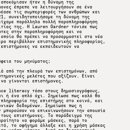
 αποκόμισαν ήταν η δύναμη της
μονες έπρεπε να λειτουργήσουν σε ένα
ρέασε τις συμπεριφορές των ανθρώπων και
21, συνειδητοποιήσαμε τη δύναμη της
είχαμε παράλληλα πολλή παραπληροφόρηση
ιτίας της. Η Lauren Gardner τόνισε πως
ωτες στην παραπληροφόρηση και να
 οποία θα πρέπει να προσαρμοστεί στα νέα
ερο περιβάλλον επιστημονικής πληροφορίας,
 επιστήμονες να εκπαιδευτούν να
άφεια του μηνύματος;
ιά από την πλευρά των επιστημόνων, από
στημονικές μελέτες που αξίζουν. Είναι
 να γίνονται επιστήμονες.
nce literacy τόσο στους δημοσιογράφους,
αι ή ένα απλό όχι. Σημείωσε πως καλό θα
 πληροφορία της επιστήμης στο κοινό, και
ονικών δεδομένων. Σημείωσε πως η
ν μπορούσαν να επικοινωνήσουν την απουσία
 τους επιστήμονες. Το παράδειγμα της
αραίτητο να φοράμε μάσκες, παρά το
ετά, το αφήγημα άλλαξε και η χρήση μάσκας