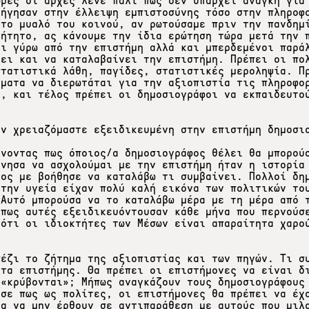
ώρες οι αρχές λένε πάλι πως δεν υπάρχει ανάγκη για
δήγησαν στην έλλειψη εμπιστοσύνης τόσο στην πληροφ
 το μυαλό του κοινού, αν ρωτούσαμε πριν την πανδημ
βήτητο, ας κάνουμε την ίδια ερώτηση τώρα μετά την 
οι γύρω από την επιστήμη αλλά και μπερδεμένοι παρά
νει και να καταλαβαίνει την επιστήμη. Πρέπει οι πο
στατιστικά λάθη, παγίδες, στατιστικές μεροληψία. Π
ήματα να διερωτάται για την αξιοπιστία τις πληροφο
ά, και τέλος πρέπει οι δημοσιογράφοι να εκπαιδευτο
άν χρειαζόμαστε εξειδικευμένη στην επιστήμη δημοσι
ίνοντας πως όποιος/α δημοσιογράφος θέλει θα μπορού
ίνησα να ασχολούμαι με την επιστήμη ήταν η ιστορία
γος με βοήθησε να καταλάβω τι συμβαίνει. Πολλοί δη
 την υγεία είχαν πολύ καλή εικόνα των πολιτικών το
 Αυτό μπορούσα να το καταλάβω μέρα με τη μέρα από 
 πως αυτές εξειδικευόντουσαν κάθε μήνα που περνούσ
 ότι οι ιδιοκτήτες των Μέσων είναι απαραίτητα χαρο
πέζι το ζήτημα της αξιοπιστίας και των πηγών. Τι σ
ατα επιστήμης. Θα πρέπει οι επιστήμονες να είναι δ
 «κρύβονται»; Μήπως αναγκάζουν τους δημοσιογράφους
ισε πως ως πολίτες, οι επιστήμονες θα πρέπει να έχ
ια να μην έρθουν σε αντιπαράθεση με αυτούς που μιλ