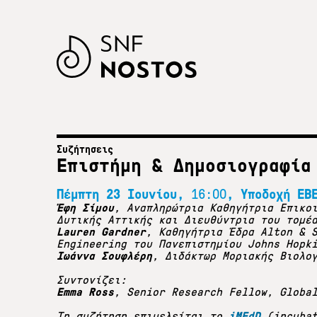
Συζήτησεις
Επιστήμη & Δημοσιογραφία
Πέμπτη 23 Ιουνίου,
16:00
, Υποδοχή ΕΒ
Έφη Σίμου
, Αναπληρώτρια Καθηγήτρια Επικο
Δυτικής Αττικής και Διευθύντρια του τομέ
Lauren Gardner
, Καθηγήτρια Έδρα Alton & 
Engineering του Πανεπιστημίου Johns Hopk
Ιωάννα Σουφλέρη
, Διδάκτωρ Μοριακής Βιολο
Συντονίζει:
Emma Ross
, Senior Research Fellow, Globa
Τη συζήτηση επιμελείται το
iMEdD
(incuba