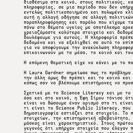
διαθέσιμα στο κοινό, στους πολιτικούς, κ
πληροφορίας, σε μια περίοδο που δεν υπήρ
εντελώς πολιτικοποιημένο και πολωμένο κλ
αυτή η αλλαγή οδήγησε σε αλλαγή πολιτικώ
παραπληροφόρησης και παρόλο που είχαμε τ
πάνω στα θέματα υγείας με αποτέλεσμα αρκ
χρειαζόμαστε καλύτερα στοιχεία και δεδομ
δουλέψουμε για αυτούς. Η πληροφορία πρέπ
δεδομένα και να εξελιχθεί σε αυτό το επί
για να αποφύγουμε την ανακύκλωση πληροφο
επικοινωνούν με τα μέσα, το κοινό και το
Η επόμενη θεματική είχε να κάνει με το π
Η Laura Gardner σημείωσε πως το πρόβλημα
την άλλη όμως θα πρέπει και το κοινό και
κάπως σαν να βλέπουμε επιστήμονες να προ
Σχετικά με το Science Literacy και με το
όσο και στο κοινό, η Έφη Σίμου τόνισε ότ
είναι να δώσουμε έναν ορισμό στο τι είνα
τι είναι το Science Public literacy, που
δημοσιογραφία εστιάζει στα στοιχεία. Το 
στοιχείων, την επιστημονική αβεβαιότητα,
μάσκας είναι χαρακτηριστικό. Στους πρώτο
γεγονός ότι υπήρχαν στοιχεία που έλεγαν 