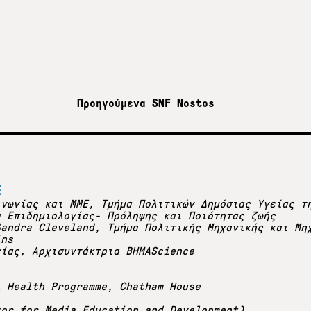
Προηγούμενα SNF Nostos
Ε
ινωνίας και ΜΜΕ, Τμήμα Πολιτικών Δημόσιας Υγείας τ
α Επιδημιολογίας- Πρόληψης και Ποιότητας ζωής
Sandra Cleveland, Τμήμα Πολιτικής Μηχανικής και Μη
ins
γίας, Αρχισυντάκτρια ΒΗΜΑScience
l Health Programme, Chatham House
tor for Media Education and Development)