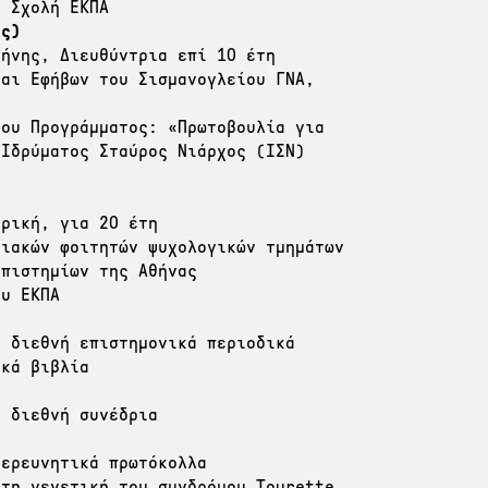
ή Σχολή ΕΚΠΑ
ας)
λήνης, Διευθύντρια επί 10 έτη
και Εφήβων του Σισμανογλείου ΓΝΑ,
του Προγράμματος: «Πρωτοβουλία για
 Ιδρύματος Σταύρος Νιάρχος (ΙΣΝ)
τρική, για 20 έτη
χιακών φοιτητών ψυχολογικών τμημάτων
επιστημίων της Αθήνας
ου ΕΚΠΑ
ι διεθνή επιστημονικά περιοδικά
ικά βιβλία
ι διεθνή συνέδρια
 ερευνητικά πρωτόκολλα
 τη γενετική του συνδρόμου Tourette,