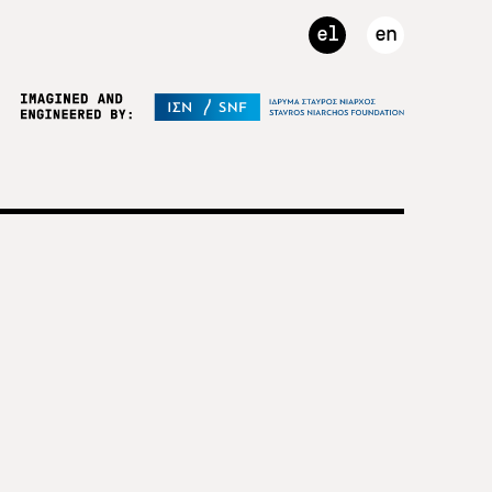
el
en