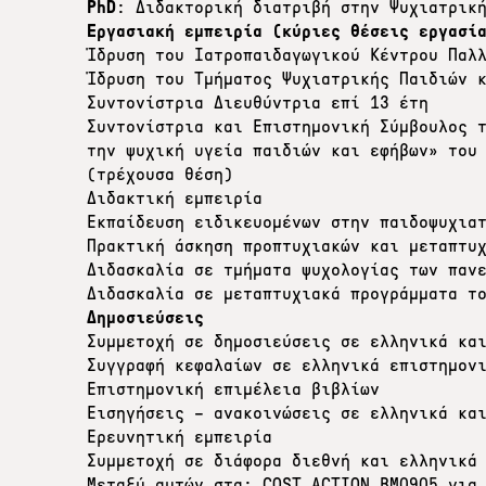
PhD
: Διδακτορική διατριβή στην Ψυχιατρικ
Εργασιακή εμπειρία (κύριες θέσεις εργασί
Ίδρυση του Ιατροπαιδαγωγικού Κέντρου Παλ
Ίδρυση του Τμήματος Ψυχιατρικής Παιδιών 
Συντονίστρια Διευθύντρια επί 13 έτη
Συντονίστρια και Επιστημονική Σύμβουλος 
την ψυχική υγεία παιδιών και εφήβων» του
(τρέχουσα θέση)
Διδακτική εμπειρία
Εκπαίδευση ειδικευομένων στην παιδοψυχια
Πρακτική άσκηση προπτυχιακών και μεταπτυ
Διδασκαλία σε τμήματα ψυχολογίας των παν
Διδασκαλία σε μεταπτυχιακά προγράμματα τ
Δημοσιεύσεις
Συμμετοχή σε δημοσιεύσεις σε ελληνικά κα
Συγγραφή κεφαλαίων σε ελληνικά επιστημον
Επιστημονική επιμέλεια βιβλίων
Εισηγήσεις – ανακοινώσεις σε ελληνικά κα
Ερευνητική εμπειρία
Συμμετοχή σε διάφορα διεθνή και ελληνικά
Μεταξύ αυτών στα: COST ACTION BM0905 για