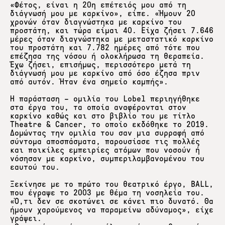
«Φέτος, είναι η 20η επέτειός μου από τη
διάγνωσή μου με καρκίνο», είπε. «Ήμουν 20
χρονών όταν διαγνώστηκα με καρκίνο του
προστάτη, και τώρα είμαι 40. Είχα ζήσει 7.646
μέρες όταν διαγνώστηκα με μεταστατικό καρκίνο
του προστάτη και 7.782 ημέρες από τότε που
επέζησα της νόσου ή ολοκλήρωσα τη θεραπεία.
Έχω ζήσει, επισήμως, περισσότερο μετά τη
διάγνωσή μου με καρκίνο από όσο έζησα πριν
από αυτόν. Ήταν ένα σημείο καμπής».
Η παράσταση – ομιλία του Lobel περιηγήθηκε
στα έργα του, τα οποία αναφέρονται στον
καρκίνο καθώς και στο βιβλίο του με τίτλο
Theatre & Cancer, το οποίο εκδόθηκε το 2019.
Δομώντας την ομιλία του σαν μια συρραφή από
σύντομα αποσπάσματα, παρουσίασε τις πολλές
και ποικίλες εμπειρίες ατόμων που νοσούν ή
νόσησαν με καρκίνο, συμπεριλαμβανομένου του
εαυτού του.
Ξεκίνησε με το πρώτο του θεατρικό έργο, BALL,
που έγραψε το 2003 με θέμα τη νοσηλεία του.
«Ό,τι δεν σε σκοτώνει σε κάνει πιο δυνατό. Θα
ήμουν χαρούμενος να παραμείνω αδύναμος», είχε
γράψει.