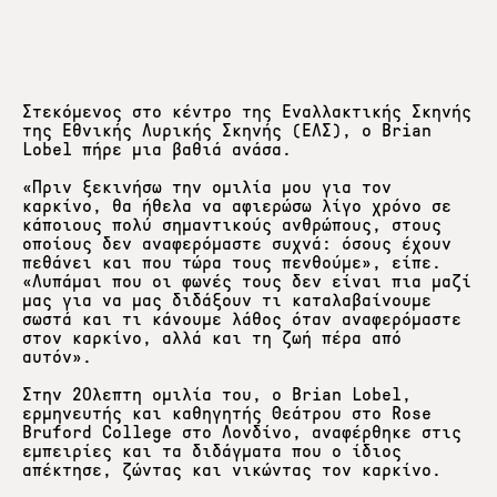
Στεκόμενος στο κέντρο της Εναλλακτικής Σκηνής
της Εθνικής Λυρικής Σκηνής (ΕΛΣ), ο Brian
Lobel πήρε μια βαθιά ανάσα.
«Πριν ξεκινήσω την ομιλία μου για τον
καρκίνο, θα ήθελα να αφιερώσω λίγο χρόνο σε
κάποιους πολύ σημαντικούς ανθρώπους, στους
οποίους δεν αναφερόμαστε συχνά: όσους έχουν
πεθάνει και που τώρα τους πενθούμε», είπε.
«Λυπάμαι που οι φωνές τους δεν είναι πια μαζί
μας για να μας διδάξουν τι καταλαβαίνουμε
σωστά και τι κάνουμε λάθος όταν αναφερόμαστε
στον καρκίνο, αλλά και τη ζωή πέρα από
αυτόν».
Στην 20λεπτη ομιλία του, ο Brian Lobel,
ερμηνευτής και καθηγητής Θεάτρου στο Rose
Bruford College στο Λονδίνο, αναφέρθηκε στις
εμπειρίες και τα διδάγματα που ο ίδιος
απέκτησε, ζώντας και νικώντας τον καρκίνο.