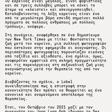
«Ο καρκίνος είναι μεγάλος, είναι φοβιστικός
και σε τρεις συλλαβές μπορεί να κάνει το
άτομο να «κλειστεί» και απενεργοποιηθεί.
Καταλαβαίνοντας τη λέξη καρκίνος είναι ένα
από τα μεγαλύτερα βάρη επειδή σημαίνει πολλά
πράγματα σε πολλούς ανθρώπους με πολλούς
τρόπους», ανέφερε.
Στη συνέχεια, αναφέρθηκε σε ένα δημοσίευμα
των New York Times με τίτλο: Φανταστείτε τη
ζωή μετά τον καρκίνο, μια συλλογή φωτογραφιών
που έστελναν στην εφημερίδα οι αναγνώστες. Οι
περισσότερες φωτογραφίες παρουσίαζαν εικόνες
από ταξίδια και αξιοθέατα, ένα σχόλιο, όμως,
αναφερόταν εμφατικά στη σκληρή πραγματικότητα
και τις παρενέργειες στη σεξουαλική ζωή μιας
αναγνώστριας μετά την θεραπεία της από τον
καρκίνο.
Διαβάζοντας το σχόλιο, ο Lobel
συνειδητοποίησε πως η επιστροφή στην
κανονικότητα δεν πρέπει να θεωρείται ως ένα
κανονικό και αναμενόμενο αποτέλεσμα της
θεραπείας.
Έτσι, τον Οκτώβριο του 2021 μαζί με τον
συνεργάτη του Joon Lynn Goh ίδρυσαν το Sex