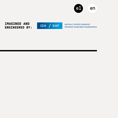
el
en