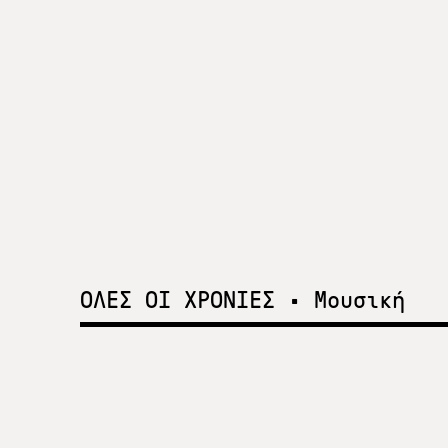
ΟΛΕΣ ΟΙ ΧΡΟΝΙΕΣ
•
Μουσική
Summer Nostos Festiv
2018
Μια οκταήμερη γιορτή που ανυπομονούμε να 