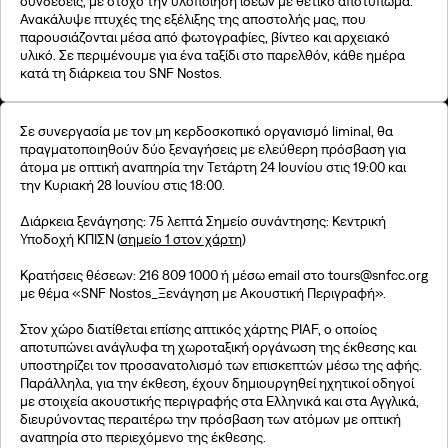
συνδέσεις, με στόχο την υλοποίηση ιδεών με θετικό αποτύπωμα.
©2026, Stavros S. Niarchos Foundation for Charity
Ανακάλυψε πτυχές της εξέλιξης της αποστολής μας, που
παρουσιάζονται μέσα από φωτογραφίες, βίντεο και αρχειακό
υλικό. Σε περιμένουμε για ένα ταξίδι στο παρελθόν, κάθε ημέρα
κατά τη διάρκεια του SNF Nostos.
Σε συνεργασία με τον μη κερδοσκοπικό οργανισμό liminal, θα
πραγματοποιηθούν δύο ξεναγήσεις με ελεύθερη πρόσβαση για
άτομα με οπτική αναπηρία την Τετάρτη 24 Ιουνίου στις 19:00 και
την Κυριακή 28 Ιουνίου στις 18:00.
Διάρκεια ξενάγησης: 75 λεπτά Σημείο συνάντησης: Κεντρική
Υποδοχή ΚΠΙΣΝ (
σημείο 1 στον χάρτη
)
Κρατήσεις θέσεων: 216 809 1000 ή μέσω email στο tours@snfcc.org
με θέμα «SNF Nostos_Ξενάγηση με Ακουστική Περιγραφή».
Στον χώρο διατίθεται επίσης απτικός χάρτης PIAF, ο οποίος
αποτυπώνει ανάγλυφα τη χωροταξική οργάνωση της έκθεσης και
υποστηρίζει τον προσανατολισμό των επισκεπτών μέσω της αφής.
Παράλληλα, για την έκθεση, έχουν δημιουργηθεί ηχητικοί οδηγοί
με στοιχεία ακουστικής περιγραφής στα Ελληνικά και στα Αγγλικά,
διευρύνοντας περαιτέρω την πρόσβαση των ατόμων με οπτική
αναπηρία στο περιεχόμενο της έκθεσης.