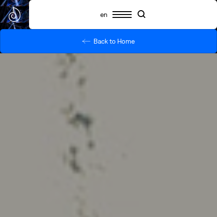
en
Back to Home
Πρόγραμμα
Συμμετέχοντες
Πληροφορίες
Search
Search
Highlights
Σχετικά με το SNF Nostos
SNF Nostos Conference
Από τους Διαλόγους του ΙΣΝ
SNF Nostos Run
Release Athens x SNF Nostos
Παράλληλες Δράσεις
Sister Philanthropies @SNF Nostos 2026
Τι είναι YAC;
Συχνές ερωτήσεις
Προηγούμενα SNF Nostos