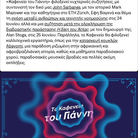
«Καφενείο του Γιάννη» φιλοξενεί νυχτερινές συζητήσεις, με
συντονιστή τον δικό μας
John Sarbanes
, με τον ιστορικό Mark
Mazower και την καθηγήτρια στο ETH Zürich, Εφη Βαγενά και θέμα
τη
σχέση μεταξύ ανθρώπων και τεχνητής νοημοσύνης
στις 24
Ιουνίου αλλά και μια
συζήτηση μετά την ολοκλήρωση της
διαδραστικής παράστασης
Η δίκη του Άτλας
, με τον δημιουργό της,
Alan Stoga, στις 25 Ιουνίου. Παράλληλα, το Καφενείο θα φιλοξενεί
καλλιτεχνικά εργαστήρια, όπως για την
κατασκευή κουκλών
Abayomi
, μια παράδοση ριζωμένη στην αφρικανική και
αφροβραζιλιάνικη ιστορία, καθώς και μαθήματα παραδοσιακού
χορού, παραδοσιακές μουσικές βραδιές και πολλές ακόμη
εκπλήξεις.