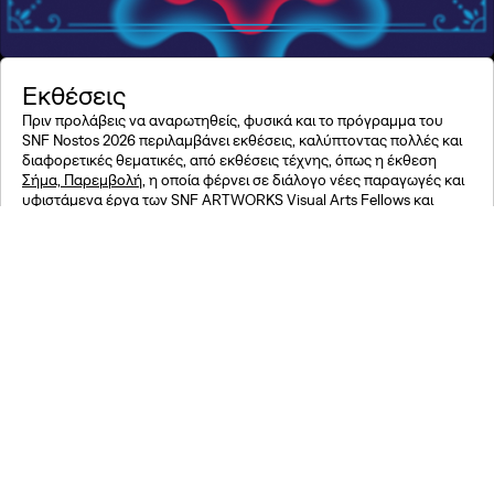
Εκθέσεις
Πριν προλάβεις να αναρωτηθείς, φυσικά και το πρόγραμμα του
SNF Nostos 2026 περιλαμβάνει εκθέσεις, καλύπτοντας πολλές και
διαφορετικές θεματικές, από εκθέσεις τέχνης, όπως η έκθεση
Σήμα, Παρεμβολή
, η οποία φέρνει σε διάλογο νέες παραγωγές και
υφιστάμενα έργα των SNF ARTWORKS Visual Arts Fellows και
Grantees μέχρι εκθέσεις με θέμα την επιστήμη, όπως η έκθεση σε
συνεργασία με το Perimeter Institute
«Σκέψου σαν Φυσικός»
και
εκθέσεις που βρίσκονται στο μεταίχμιο της επιστήμης με την
τέχνη, και συγκεκριμένα το
«Αrtefacts of the Future»
του ETH
Zürich. Παράλληλα, θα έχεις την ευκαιρία να ανακαλύψεις
στιγμές-
ορόσημα της 30ετούς διαδρομής του Ιδρύματος, μέσα από
αρχειακό υλικό του ΙΣΝ
και να συμμετάσχεις σε μια
διαδραστική
εμπειρία του Texas Immersive Institute του Τexas University στο
Ώστιν
, η οποία προσκαλεί κάθε επισκέπτη να δημιουργήσει το δικό
του μοναδικό θαλάσσιο πλάσμα, ως μέρος ενός συλλογικού
οικοσυστήματος, που θα προβληθεί σε μια μεγάλη διαστάσεων
LED οθόνη.