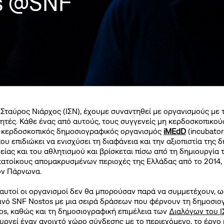
es @SNF
 Σταύρος Νιάρχος (ΙΣΝ), έχουμε συναντηθεί με οργανισμούς με
τές. Κάθε ένας από αυτούς, τους συγγενείς μη κερδοσκοπικούς
μη κερδοσκοπικός δημοσιογραφικός οργανισμός
iMEdD
(incubator
που επιδιώκει να ενισχύσει τη διαφάνεια και την αξιοπιστία της
υγείας και του αθλητισμού και βρίσκεται πίσω από τη δημιουργί
κατοίκους απομακρυσμένων περιοχές της Ελλάδας από το 2014,
ον Πάρνωνα.
 αυτοί οι οργανισμοί δεν θα μπορούσαν παρά να συμμετέχουν, ω
τινό SNF Nostos με μια σειρά δράσεων που φέρνουν τη δημοσιογ
s, καθώς και τη δημοσιογραφική επιμέλεια των
Διαλόγων του 
υργεί έ
ναν ανοιχτό χώρο σύνδεσης με το περιεχόμενο, το έργο