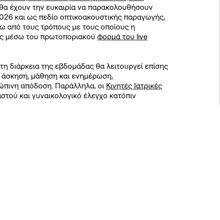
οι θα έχουν την ευκαιρία να παρακολουθήσουν
2026 και ως πεδίο οπτικοακουστικής παραγωγής,
ρω από τους τρόπους με τους οποίους η
νής μέσω του πρωτοποριακού
φορμά του live
 τη διάρκεια της εβδομάδας θα λειτουργεί επίσης
α άσκηση, μάθηση και ενημέρωση,
ρώπινη απόδοση. Παράλληλα, οι
Κινητές Ιατρικές
στού και γυναικολογικό έλεγχο κατόπιν
ην ευκαιρία να απολαύσετε στο «
Καφενείο του
ΣΝ), όπου πραγματοποιείται το SNF Nostos 2026,
στην πυκνή βλάστηση και τον καθαρό αέρα του
ρόνια με επίκεντρο το