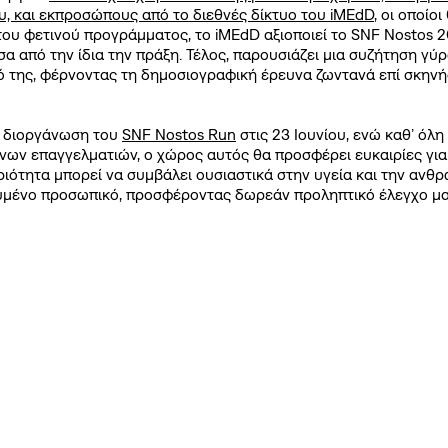
, και εκπροσώπους από το διεθνές δίκτυο του iMEdD
, οι οποί
 του φετινού προγράμματος, το iMEdD αξιοποιεί το SNF Nostos 
 από την ίδια την πράξη. Τέλος, παρουσιάζει μια συζήτηση γύ
νό της, φέρνοντας τη δημοσιογραφική έρευνα ζωντανά επί σκη
η διοργάνωση του
SNF Nostos Run
στις 23 Ιουνίου, ενώ καθ’ όλη
ένων επαγγελματιών, ο χώρος αυτός θα προσφέρει ευκαιρίες γι
ιότητα μπορεί να συμβάλει ουσιαστικά στην υγεία και την ανθ
κευμένο προσωπικό, προσφέροντας δωρεάν προληπτικό έλεγχο μα
 Nostos εκλεκτές παραδοσιακές γεύσεις, τις οποίες θα έχετε τ
 μακριά από το Κέντρο Πολιτισμού Ίδρυμα Σταύρος Νιάρχος (ΚΠΙ
ιδανική ευκαιρία για αποσύνδεση και επαφή με τη φύση, μέσα 
 Ιουνίου 2026
30 χ