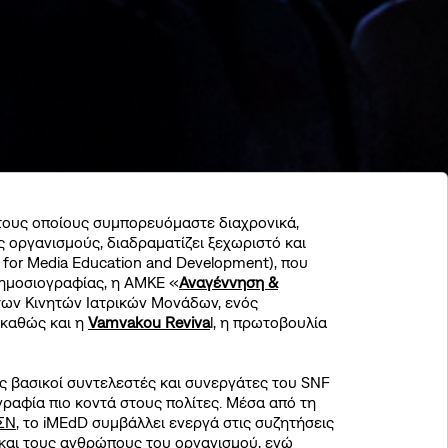
 τους οποίους συμπορευόμαστε διαχρονικά,
 οργανισμούς, διαδραματίζει ξεχωριστό και
 for Media Education and Development), που
 δημοσιογραφίας, η ΑΜΚΕ «
Αναγέννηση &
α των Κινητών Ιατρικών Μονάδων, ενός
 καθώς και η
Vamvakou Reviva
l, η πρωτοβουλία
ς βασικοί συντελεστές και συνεργάτες του SNF
ραφία πιο κοντά στους πολίτες. Μέσα από τη
ΙΣΝ
, το iMEdD συμβάλλει ενεργά στις συζητήσεις
 και τους ανθρώπους του οργανισμού, ενώ