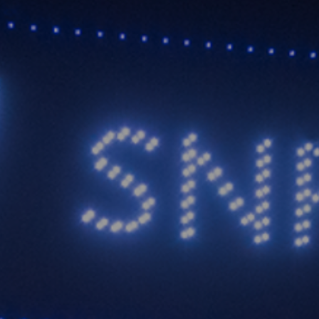
χνές ερωτήσεις
οηγούμενα SNF Nostos
©2026, Stavros S. Niarchos Found
for Ch