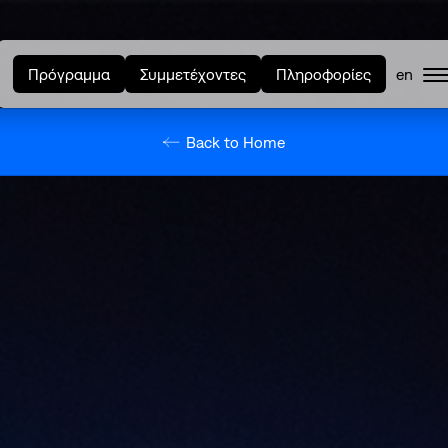
Πρόγραμμα
Συμμετέχοντες
Πληροφορίες
en
Back to Home
Sear
Search
hlights
τικά με το SNF Nostos
F Nostos Conference
ό τους Διαλόγους του
Ν
F Nostos Run
lease Athens x SNF
stos
ράλληλες Δράσεις
ter Philanthropies
NF Nostos 2026
είναι YAC;