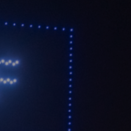
ation
arity