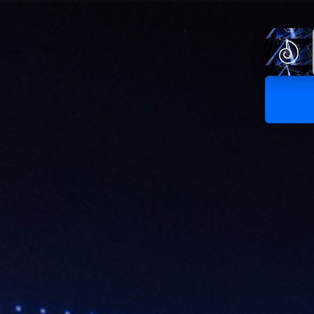
Hig
Σχε
SN
Απ
ΙΣ
SN
Re
No
Πα
Sis
@S
Τι 