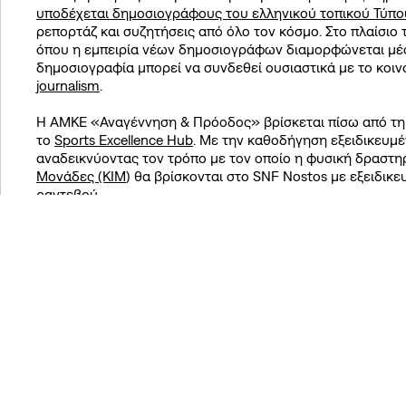
υποδέχεται δημοσιογράφους του ελληνικού τοπικού Τύπου
ρεπορτάζ και συζητήσεις από όλο τον κόσμο. Στο πλαίσιο
όπου η εμπειρία νέων δημοσιογράφων διαμορφώνεται μέσα
δημοσιογραφία μπορεί να συνδεθεί ουσιαστικά με το κοι
journalism
.
Η ΑΜΚΕ «Αναγέννηση & Πρόοδος» βρίσκεται πίσω από τ
το
Sports Excellence Hub
. Με την καθοδήγηση εξειδικευμ
αναδεικνύοντας τον τρόπο με τον οποίο η φυσική δραστηρ
Μονάδες (ΚΙΜ
) θα βρίσκονται στο SNF Nostos με εξειδι
ραντεβού.
Η Vamvakou Revival, από την άλλη πλευρά, φέρνει στο SNF
Γιάννη
». Και μπορεί η Βαμβακού να βρίσκεται χιλιόμετρα
ωστόσο σας περιμένει όλον τον χρόνο, προσφέροντας μια 
Πάρνωνα.
SNF Nostos 21-28