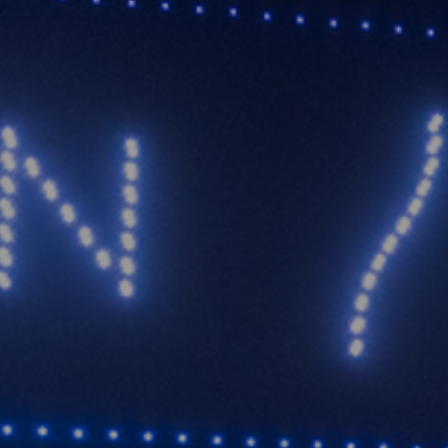
Συ
Πρ