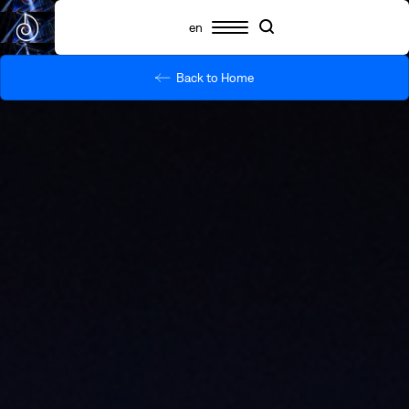
en
Back to Home
Πρόγραμμα
Συμμετέχοντες
Πληροφορίες
Search
Search
Highlights
Σχετικά με το SNF Nostos
SNF Nostos Conference
Από τους Διαλόγους του ΙΣΝ
SNF Nostos Run
Release Athens x SNF Nostos
Παράλληλες Δράσεις
Sister Philanthropies @SNF Nostos 2026
Τι είναι YAC;
Συχνές ερωτήσεις
Προηγούμενα SNF Nostos