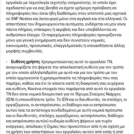
εργαλείο με τεχνολογία τεχνητής νοημοσύνης, το οποίο έχει
σχεδιαστεί για να σας βοηθά να έχετε γρήγορη πρόσβαση σε
πληροφορίες που είναι ήδη διαθέσιμες στον ιστότοπό μας σχετικά
το SNF Nostos και λειτουργεί μόνο στα αγγλικά και στα ελληνικά. Οι
απαντήσεις του δημιουργούνται αυτόματα, ενδέχεται να μην είναι
πάντα πλήρεις, επίκαιρες ή ακριβείς και δεν υποβάλλονται σε
ανθρώπινο έλεγχο. Οι παρεχόμενες πληροφορίες προορίζονται
μόνο για γενική ενημέρωση και δεν συνιστούν νομικές,
οικονομικές, προσωπικές, επαγγελματικές ή οποιασδήποτε άλλης
μορφής συμβουλές.
•
Ευθύνη χρήστη
: Χρησιμοποιώντας αυτό το εργαλείο ΤΝ,
αναγνωρίζετε ότι φέρετε την αποκλειστική ευθύνη για τον τρόπο
με τον οποίο αλληλεπιδράτε με αυτό και για τον τρόπο με τον
οποίο ερμηνεύετε ή χρησιμοποιείτε τις πληροφορίες που σας
παρέχει, καθώς και ότι το κάνετε κατά τη διακριτική σας ευχέρεια
και ευθύνη. Κανένα στοιχείο που παράγεται από αυτό το εργαλείο
ΤΝ δεν είναι νομικά δεσμευτικό για το Ίδρυμα Σταύρος Νιάρχος
(ΙΣΝ) ή οποιονδήποτε τρίτο. Το ΙΣΝ και οι διευθυντές, τα στελέχη, οι
εργαζόμενοι, οι αντιπρόσωποι, οι διάδοχοι και οι εκπρόσωποι
αυτού (και τα αντίστοιχα συνδεδεμένα με αυτή νομικά πρόσωπα
και οι διευθυντές, στελέχη, εργαζόμενοι, αντιπρόσωποι, διάδοχοι
και εκπρόσωποι αυτών) ουδεμία ευθύνη φέρουν για τυχόν
ενέργειες, απώλειες ή ζημίες που προκύπτουν από ή σε σχέση με
τη χρήση των απαντήσεων του εργαλείου αυτού από εσάς ή από