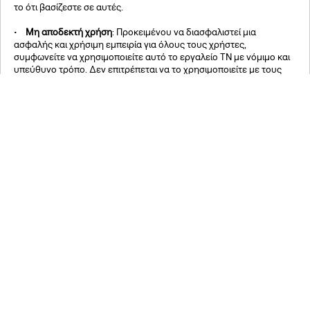
το ότι βασίζεστε σε αυτές.
•
Μη αποδεκτή χρήση
: Προκειμένου να διασφαλιστεί μια
ασφαλής και χρήσιμη εμπειρία για όλους τους χρήστες,
συμφωνείτε να χρησιμοποιείτε αυτό το εργαλείο ΤΝ με νόμιμο και
υπεύθυνο τρόπο. Δεν επιτρέπεται να το χρησιμοποιείτε με τους
ακόλουθους τρόπους, ενδεικτικά και όχι περιοριστικά:
→ Κοινοποιώντας προσβλητικό, δυσφημιστικό, παραπλανητικό ή
οποιοδήποτε άλλο παράνομο περιεχόμενο.
→ Δημοσιεύοντας ανεπιθύμητα μηνύματα (spam) ή διαφημιστικά
μηνύματα που δεν σχετίζονται με τις δραστηριότητες του ΙΣΝ.
→ Παραβιάζοντας το απόρρητο ή δικαιώματα πνευματικής
ιδιοκτησίας τρίτων.
→ Παρεμβαίνοντας στη λειτουργία του, διαταράσσοντάς την ή
προκαλώντας οποιασδήποτε μορφής βλάβη σε αυτό.
Το Ίδρυμα Σταύρος Νιάρχος (ΙΣΝ) διατηρεί το δικαίωμα να
περιορίσει ή να αναστείλει την πρόσβαση σε περίπτωση που
διαπιστωθεί μη ορθή χρήση.
•
Προστασία Δεδομένων
: Δίνουμε προτεραιότητα στην
προστασία της ιδιωτικότητας και την ασφάλεια των πληροφοριών
σας. Όταν χρησιμοποιείτε τον τον βοηθό ΤΝ του ΙΣΝ, ενδέχεται να
υπόκεινται σε επεξεργασία το περιεχόμενο των συνομιλιών σας