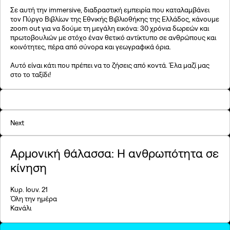
©2026, Stavros S. Niarchos Foundation for Charity
Σε αυτή την immersive, διαδραστική εμπειρία που καταλαμβάνει
τον Πύργο Βιβλίων της Εθνικής Βιβλιοθήκης της Ελλάδος, κάνουμε
zoom out για να δούμε τη μεγάλη εικόνα: 30 χρόνια δωρεών και
πρωτοβουλιών με στόχο έναν θετικό αντίκτυπο σε ανθρώπους και
κοινότητες, πέρα από σύνορα και γεωγραφικά όρια.
Αυτό είναι κάτι που πρέπει να το ζήσεις από κοντά. Έλα μαζί μας
στο το ταξίδι!
Next
Aρμονική θάλασσα: Η ανθρωπότητα σε
κίνηση
Κυρ. Ιουν. 21
Όλη την ημέρα
Κανάλι