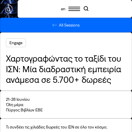
en
All Sessions
Πρόγραμμα
Συμμετέχοντες
Πληροφορίες
Search
Search
Highlights
Engage
Σχετικά με το SNF Nostos
SNF Nostos Conference
Χαρτογραφώντας το ταξίδι του
Από τους Διαλόγους του ΙΣΝ
ΙΣΝ: Μία διαδραστική εμπειρία
SNF Nostos Run
Release Athens x SNF Nostos
ανάμεσα σε 5.700+ δωρεές
Παράλληλες Δράσεις
Sister Philanthropies @SNF Nostos 2026
Τι είναι YAC;
Συχνές ερωτήσεις
21-28 Ιουνίου
Όλη μέρα
Προηγούμενα SNF Nostos
Πύργος Βιβλίων EBE
Τι συνδέει τις χιλιάδες δωρεές του ΙΣΝ σε όλο τον κόσμο;