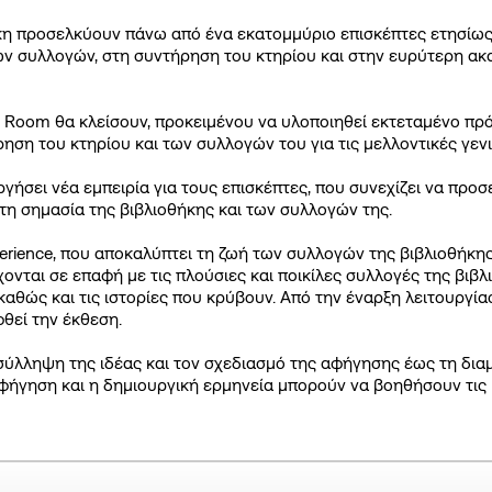
κη προσελκύουν πάνω από ένα εκατομμύριο επισκέπτες ετησίως
ων συλλογών, στη συντήρηση του κτηρίου και στην ευρύτερη ακ
ng Room θα κλείσουν, προκειμένου να υλοποιηθεί εκτεταμένο π
ηση του κτηρίου και των συλλογών του για τις μελλοντικές γεν
υργήσει νέα εμπειρία για τους επισκέπτες, που συνεχίζει να προσ
 τη σημασία της βιβλιοθήκης και των συλλογών της.
perience, που αποκαλύπτει τη ζωή των συλλογών της βιβλιοθήκη
ονται σε επαφή με τις πλούσιες και ποικίλες συλλογές της βιβλ
αθώς και τις ιστορίες που κρύβουν. Από την έναρξη λειτουργίας
θεί την έκθεση.
η σύλληψη της ιδέας και τον σχεδιασμό της αφήγησης έως τη δ
 αφήγηση και η δημιουργική ερμηνεία μπορούν να βοηθήσουν τις