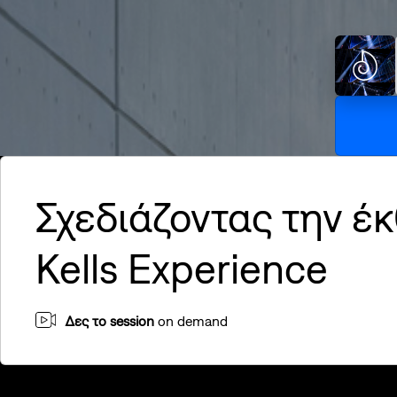
Hig
Σχε
SN
Σχεδιάζοντας την έ
Απ
ΙΣ
Kells Experience
SN
Re
No
Δες το session
on demand
Πα
Sis
@S
Τι 