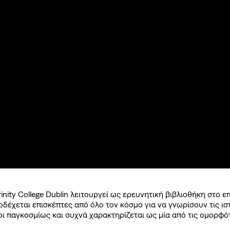
χνές ερωτήσεις
οηγούμενα SNF Nostos
©2026, Stavros S. Niarchos Found
for Ch
inity College Dublin λειτουργεί ως ερευνητική βιβλιοθήκη στο ε
έχεται επισκέπτες από όλο τον κόσμο για να γνωρίσουν τις ισ
μοι παγκοσμίως και συχνά χαρακτηρίζεται ως μία από τις ομορφό