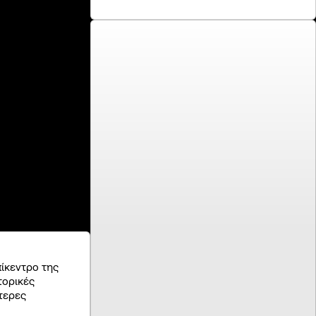
ation
arity
πίκεντρο της
τορικές
τερες