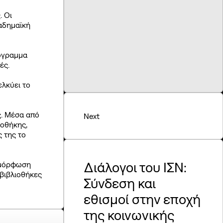
. Οι
αδημαϊκή
ρόγραμμα
ιές.
ελκύει το
ς. Μέσα από
Next
ιοθήκης,
 της το
Διάλογοι του ΙΣΝ:
ιαμόρφωση
 βιβλιοθήκες
Σύνδεση και
εθισμοί στην εποχή
της κοινωνικής