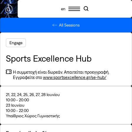
en
All Sessions
Πρόγραμμα
Συμμετέχοντες
Πληροφορίες
Search
Search
Highlights
Engage
Σχετικά με το SNF Nostos
SNF Nostos Conference
Sports Excellence Hub
Από τους Διαλόγους του ΙΣΝ
SNF Nostos Run
Η συμμετοχή είναι δωρεάν.
Απαιτείται προεγγραφή.
Release Athens x SNF Nostos
Εγγραφείτε στο
www.sportsexcellence.gr/se-hub/
Παράλληλες Δράσεις
Sister Philanthropies @SNF Nostos 2026
Τι είναι YAC;
21, 22, 24, 25, 26, 27, 28 Ιουνίου
Συχνές ερωτήσεις
10:00 - 20:00
23 Ιουνίου
Προηγούμενα SNF Nostos
10:00 - 22:00
Υπαίθριος Χώρος Γυμναστικής