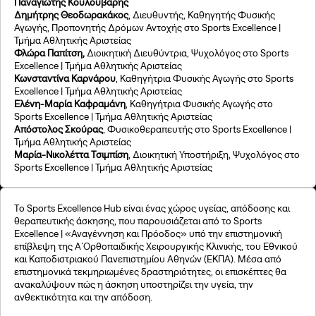
Παναγιώτης Κουλουβάρης
©2026, Stavros S. Niarchos Foundation for Charity
Δημήτρης Θεοδωρακάκος
, Διευθυντής, Καθηγητής Φυσικής
Αγωγής, Προπονητής Δρόμων Αντοχής στο Sports Excellence |
Τμήμα Αθλητικής Αριστείας
Φλώρα Παπίτση,
Διοικητική Διευθύντρια, Ψυχολόγος στο Sports
Excellence | Τμήμα Αθλητικής Αριστείας
Κωνσταντίνα Καρνάρου
, Καθηγήτρια Φυσικής Αγωγής στο Sports
Excellence | Τμήμα Αθλητικής Αριστείας
Ελένη-Μαρία Καφραμάνη
, Καθηγήτρια Φυσικής Αγωγής στο
Sports Excellence | Τμήμα Αθλητικής Αριστείας
Απόστολος Σκούρας
, Φυσικοθεραπευτής στο Sports Excellence |
Τμήμα Αθλητικής Αριστείας
Μαρία-Νικολέττα Τσιμπίση
, Διοικητική Υποστήριξη, Ψυχολόγος στο
Sports Excellence | Τμήμα Αθλητικής Αριστείας
Το Sports Excellence Hub είναι ένας χώρος υγείας, απόδοσης και
θεραπευτικής άσκησης, που παρουσιάζεται από το Sports
Excellence | «Αναγέννηση και Πρόοδος» υπό την επιστημονική
επίβλεψη της Α΄Ορθοπαιδικής Χειρουργικής Κλινικής, του Εθνικού
και Καποδιστριακού Πανεπιστημίου Αθηνών (ΕΚΠΑ). Μέσα από
επιστημονικά τεκμηριωμένες δραστηριότητες, οι επισκέπτες θα
ανακαλύψουν πώς η άσκηση υποστηρίζει την υγεία, την
ανθεκτικότητα και την απόδοση.