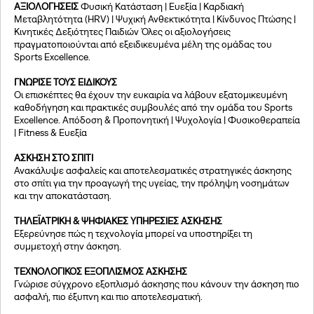
ΑΞΙΟΛΟΓΗΣΕΙΣ
Φυσική Κατάσταση | Ευεξία | Καρδιακή
Μεταβλητότητα (HRV) | Ψυχική Ανθεκτικότητα | Κίνδυνος Πτώσης |
Κινητικές Δεξιότητες Παιδιών Όλες οι αξιολογήσεις
πραγματοποιούνται από εξειδικευμένα μέλη της ομάδας του
Sports Excellence.
ΓΝΩΡΙΣΕ ΤΟΥΣ ΕΙΔΙΚΟΥΣ
Οι επισκέπτες θα έχουν την ευκαιρία να λάβουν εξατομικευμένη
καθοδήγηση και πρακτικές συμβουλές από την ομάδα του Sports
Excellence. Απόδοση & Προπονητική | Ψυχολογία | Φυσικοθεραπεία
| Fitness & Ευεξία
ΑΣΚΗΣΗ ΣΤΟ ΣΠΙΤΙ
Ανακάλυψε ασφαλείς και αποτελεσματικές στρατηγικές άσκησης
στο σπίτι για την προαγωγή της υγείας, την πρόληψη νοσημάτων
και την αποκατάσταση.
ΤΗΛΕΪΑΤΡΙΚΗ & ΨΗΦΙΑΚΕΣ ΥΠΗΡΕΣΙΕΣ ΑΣΚΗΣΗΣ
Εξερεύνησε πώς η τεχνολογία μπορεί να υποστηρίξει τη
συμμετοχή στην άσκηση.
ΤΕΧΝΟΛΟΓΙΚΟΣ ΕΞΟΠΛΙΣΜΟΣ ΑΣΚΗΣΗΣ
Γνώρισε σύγχρονο εξοπλισμό άσκησης που κάνουν την άσκηση πιο
ασφαλή, πιο έξυπνη και πιο αποτελεσματική.