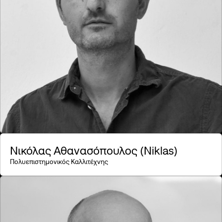
Engage
Discuss
Celebrate
Πυλώνας SNF Nostos Conference
House of Arts & Culture
House of Health & Sports
House of the Future
House of Civics & Education
The Core of the Conference
Νικόλας Αθανασόπουλος (Niklas)
Πολυεπιστημονικός Καλλιτέχνης