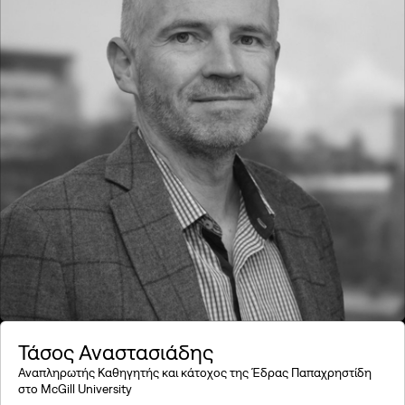
Τάσος Αναστασιάδης
Αναπληρωτής Καθηγητής και κάτοχος της Έδρας Παπαχρηστίδη
στο McGill University