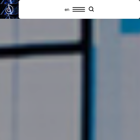
en
Πρόγραμμα
Συμμετέχοντες
Πληροφορίες
Search
Search
Highlights
Σχετικά με το SNF Nostos
SNF Nostos Conference
Από τους Διαλόγους του ΙΣΝ
SNF Nostos Run
Release Athens x SNF Nostos
Παράλληλες Δράσεις
Sister Philanthropies @SNF Nostos 2026
Τι είναι YAC;
Συχνές ερωτήσεις
Προηγούμενα SNF Nostos