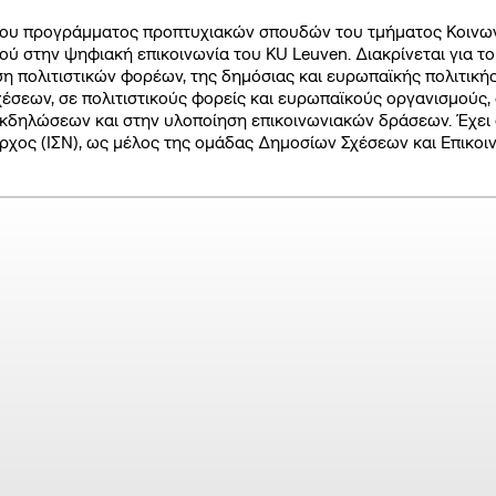
χνές ερωτήσεις
ου προγράμματος προπτυχιακών σπουδών του τμήματος Κοινωνι
οηγούμενα SNF Nostos
ού στην ψηφιακή επικοινωνία του KU Leuven. Διακρίνεται για το
η πολιτιστικών φορέων, της δημόσιας και ευρωπαϊκής πολιτικής.
έσεων, σε πολιτιστικούς φορείς και ευρωπαϊκούς οργανισμούς,
δηλώσεων και στην υλοποίηση επικοινωνιακών δράσεων. Έχει 
©2026, Stavros S. Niarchos Found
ρχος (ΙΣΝ), ως μέλος της ομάδας Δημοσίων Σχέσεων και Επικοιν
for Ch