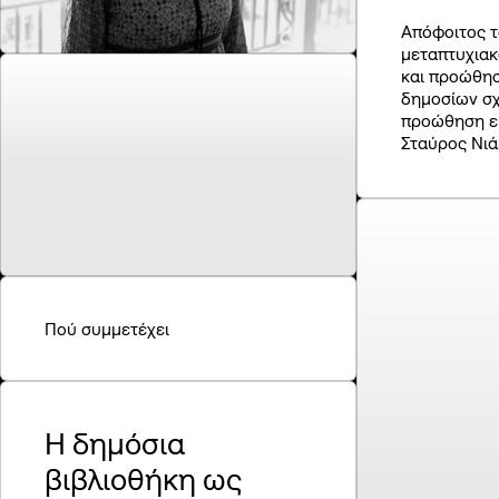
Συ
Απόφοιτος τ
Πρ
μεταπτυχιακ
και προώθησ
δημοσίων σχ
προώθηση εκ
Σταύρος Νιά
Πού συμμετέχει
Η δημόσια
βιβλιοθήκη ως