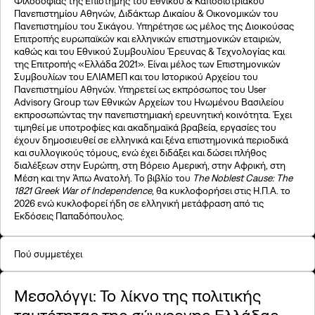
Φιλοσοφίας της Επιστήμης του Εθνικού & Καποδιστριακού
Πανεπιστημίου Αθηνών, Διδάκτωρ Δικαίου & Οικονομικών του
Πανεπιστημίου του Σικάγου. Υπηρέτησε ως μέλος της Διοικούσας
Επιτροπής ευρωπαϊκών και ελληνικών επιστημονικών εταιριών,
καθώς και του Εθνικού Συμβουλίου Έρευνας & Τεχνολογίας και
της Επιτροπής «Ελλάδα 2021». Είναι μέλος των Επιστημονικών
Συμβουλίων του ΕΛΙΑΜΕΠ και του Ιστορικού Αρχείου του
Πανεπιστημίου Αθηνών. Υπηρετεί ως εκπρόσωπος του User
Advisory Group των Εθνικών Αρχείων του Ηνωμένου Βασιλείου
εκπροσωπώντας την πανεπιστημιακή ερευνητική κοινότητα. Έχει
τιμηθεί με υποτροφίες και ακαδημαϊκά βραβεία, εργασίες του
έχουν δημοσιευθεί σε ελληνικά και ξένα επιστημονικά περιοδικά
και συλλογικούς τόμους, ενώ έχει διδάξει και δώσει πλήθος
διαλέξεων στην Ευρώπη, στη Βόρειο Αμερική, στην Αφρική, στη
Μέση και την Άπω Ανατολή. Το βιβλίο του
The Noblest Cause: The
1821 Greek War of Independence
, θα κυκλοφορήσει στις Η.Π.Α. το
2026 ενώ κυκλοφορεί ήδη σε ελληνική μετάφραση από τις
Εκδόσεις Παπαδόπουλος.
Πού συμμετέχει
Μεσολόγγι: Το λίκνο της πολιτικής