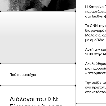
Συ
Η Κατερίνα 
Πρ
παραστάσεις
στα διεθνή 
Το CNN την 
διαγωνισμό 
Μαλαισία, α
με αμαξίδιο.
Αυτή την εμ
2019 στην Α
Ακολούθησαν
μια παρουσί
«Ντερμπεντ
Πού συμμετέχει
Την σεζόν τ
ένα πρωτότυ
αποκατάστασ
Διάλογοι του ΙΣΝ: