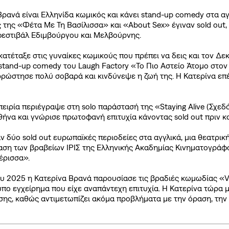
χνές ερωτήσεις
Βρανά είναι Ελληνίδα κωμικός και κάνει stand-up comedy στα αγ
οηγούμενα SNF Nostos
 της «Φέτα Με Τη Βασίλισσα» και «About Sex» έγιναν sold out,
φεστιβάλ Εδιμβούργου και Μελβούρνης.
κατέταξε στις γυναίκες κωμικούς που πρέπει να δεις και τον Δε
©2026, Stavros S. Niarchos Found
stand-up comedy του Laugh Factory «Το Πιο Αστείο Άτομο στον Κ
for Ch
ρρώστησε πολύ σοβαρά και κινδύνεψε η ζωή της. Η Κατερίνα επέ
πειρία περιέγραψε στη solo παράστασή της «Staying Alive (Σχ
θήνα και γνώρισε πρωτοφανή επιτυχία κάνοντας sold out πριν κα
 δύο sold out ευρωπαϊκές περιοδείες στα αγγλικά, μια θεατρική
αση των βραβείων ΙΡΙΣ της Ελληνικής Ακαδημίας Κινηματογράφο
έρισσα».
ου 2025 η Κατερίνα Βρανά παρουσίασε τις βραδιές κωμωδίας 
πο εγχείρημα που είχε αναπάντεχη επιτυχία. Η Κατερίνα τώρα 
ης, καθώς αντιμετωπίζει ακόμα προβλήματα με την όραση, την κί