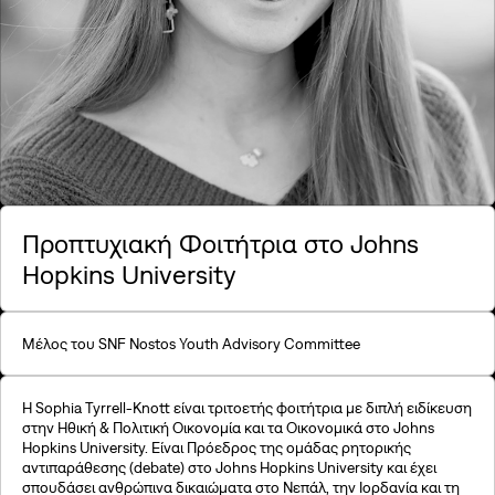
©2026, Stavros S. Niarchos Foundation for Charity
Προπτυχιακή Φοιτήτρια στο Johns
Hopkins University
Μέλος του SNF Nostos Youth Advisory Committee
Η Sophia Tyrrell-Knott είναι τριτοετής φοιτήτρια με διπλή ειδίκευση
στην Ηθική & Πολιτική Οικονομία και τα Οικονομικά στο Johns
Hopkins University. Είναι Πρόεδρος της ομάδας ρητορικής
αντιπαράθεσης (debate) στο Johns Hopkins University και έχει
σπουδάσει ανθρώπινα δικαιώματα στο Νεπάλ, την Ιορδανία και τη