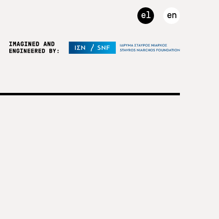
el
en