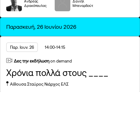
Βιντεοσκόπηση συζητήσεων
Ανδρέας
Δανιήλ
Δρακόπουλος
Μπεναρδούτ
Παρακολούθησε τα βίντεο
Παρασκευή, 26 Ιουνίου 2026
Παρ. Ιουν. 26
14:00
-14:15
Δες την εκδήλωση
on demand
Χρόνια πολλά στους ____
Αίθουσα Σταύρος Νιάρχος ΕΛΣ
Παρ. Ιουν. 26
15:50
-16:40
The Core of the Conference
Δείτε το session
on demand