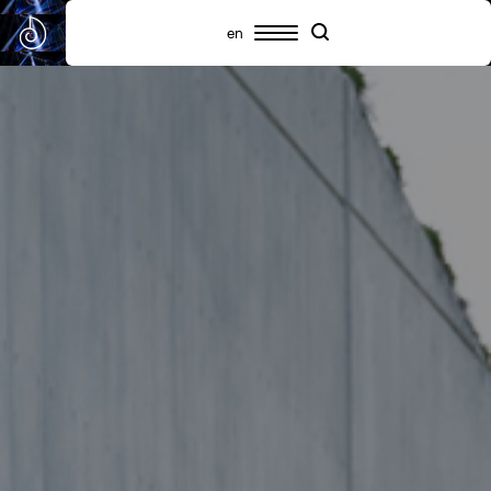
en
Πρόγραμμα
Συμμετέχοντες
Πληροφορίες
Search
Search
Highlights
Σχετικά με το SNF Nostos
SNF Nostos Conference
Από τους Διαλόγους του ΙΣΝ
SNF Nostos Run
Release Athens x SNF Nostos
Παράλληλες Δράσεις
Sister Philanthropies @SNF Nostos 2026
Τι είναι YAC;
Συχνές ερωτήσεις
Προηγούμενα SNF Nostos